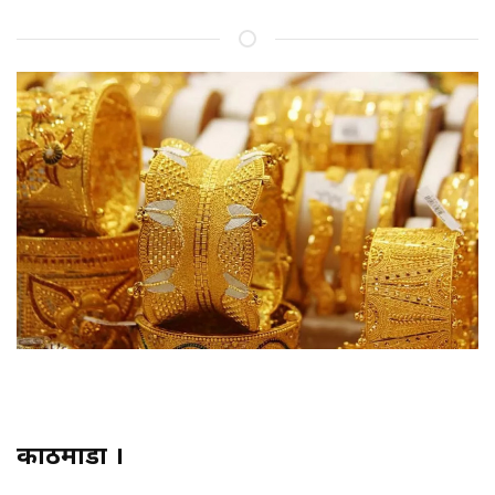
काठमाडौं ।