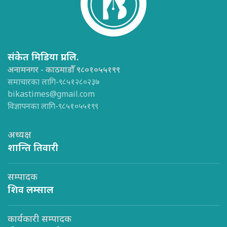
संकेत मिडिया प्रा.लि.
अनामनगर - काठमाडौँ ९८०१०५५१९९
समाचारका लागि-९८५१२८०२३७
bikastimes@gmail.com
विज्ञापनका लागि-९८५१०५५१९९
अध्यक्ष
शान्ति तिवारी
सम्पादक
शिव लम्साल
कार्यकारी सम्पादक