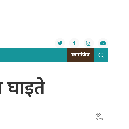
म्यागजिन
ा घाइते
42
Shares