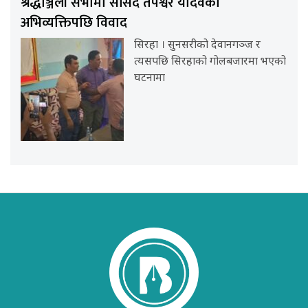
श्रद्धाञ्जली सभामा सांसद तपेश्वर यादवको
अभिव्यक्तिपछि विवाद
सिरहा । सुनसरीको देवानगञ्ज र
त्यसपछि सिरहाको गोलबजारमा भएको
घटनामा