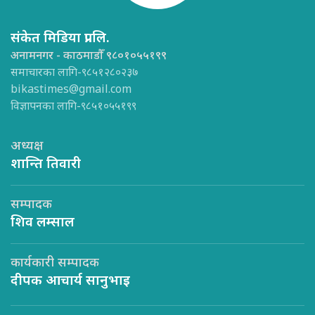
संकेत मिडिया प्रा.लि.
अनामनगर - काठमाडौँ ९८०१०५५१९९
समाचारका लागि-९८५१२८०२३७
bikastimes@gmail.com
विज्ञापनका लागि-९८५१०५५१९९
अध्यक्ष
शान्ति तिवारी
सम्पादक
शिव लम्साल
कार्यकारी सम्पादक
दीपक आचार्य सानुभाइ