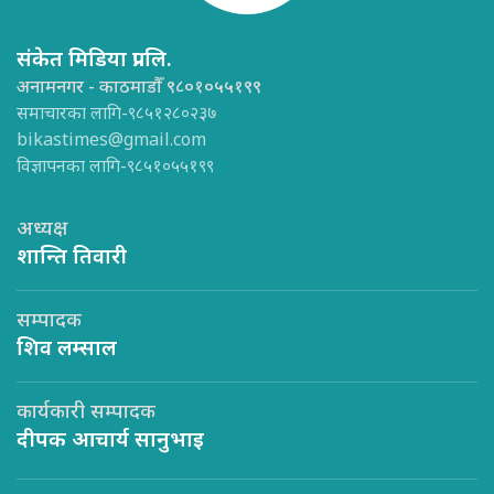
संकेत मिडिया प्रा.लि.
अनामनगर - काठमाडौँ ९८०१०५५१९९
समाचारका लागि-९८५१२८०२३७
bikastimes@gmail.com
विज्ञापनका लागि-९८५१०५५१९९
अध्यक्ष
शान्ति तिवारी
सम्पादक
शिव लम्साल
कार्यकारी सम्पादक
दीपक आचार्य सानुभाइ