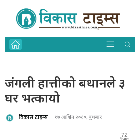
जंगली हात्तीको बथानले ३
घर भत्कायो
विकास टाइम्स
१७ आश्विन २०८०, बुधबार
72
Shares