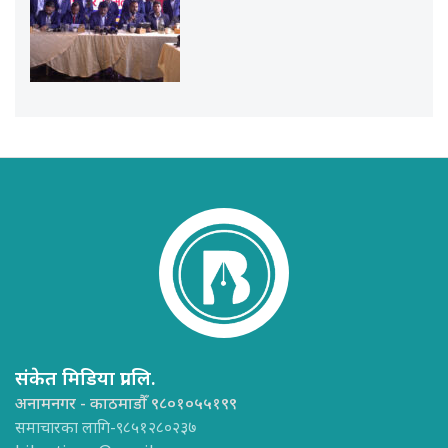
संकेत मिडिया प्रा.लि.
अनामनगर - काठमाडौँ ९८०१०५५१९९
समाचारका लागि-९८५१२८०२३७