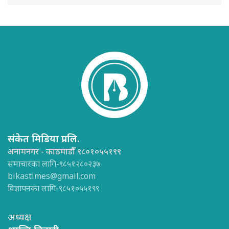
संकेत मिडिया प्रा.लि.
अनामनगर - काठमाडौँ ९८०१०५५१९९
समाचारका लागि-९८५१२८०२३७
bikastimes@gmail.com
विज्ञापनका लागि-९८५१०५५१९९
अध्यक्ष