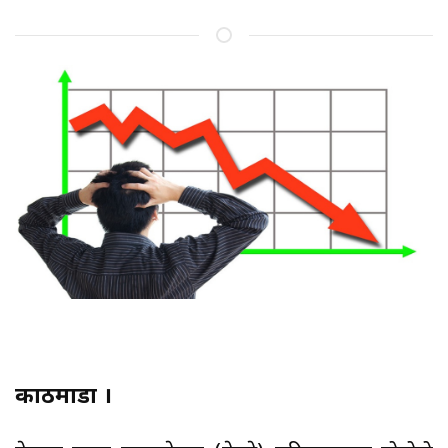
काठमाडौं ।