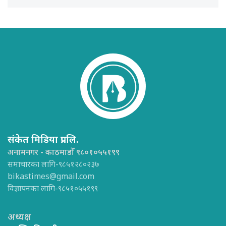
संकेत मिडिया प्रा.लि.
अनामनगर - काठमाडौँ ९८०१०५५१९९
समाचारका लागि-९८५१२८०२३७
bikastimes@gmail.com
विज्ञापनका लागि-९८५१०५५१९९
अध्यक्ष