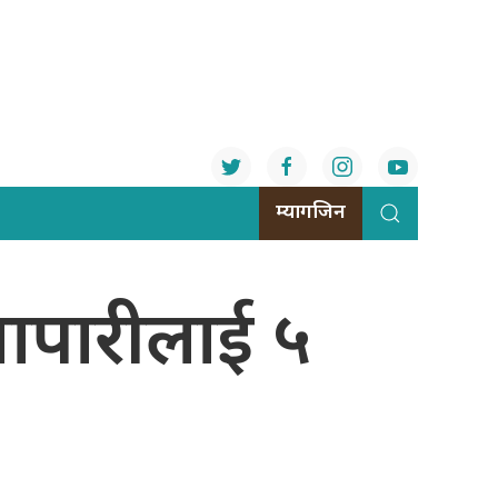
म्यागजिन
्यापारीलाई ५