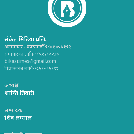
संकेत मिडिया प्रा.लि.
अनामनगर - काठमाडौँ ९८०१०५५१९९
समाचारका लागि-९८५१२८०२३७
bikastimes@gmail.com
विज्ञापनका लागि-९८५१०५५१९९
अध्यक्ष
शान्ति तिवारी
सम्पादक
शिव लम्साल