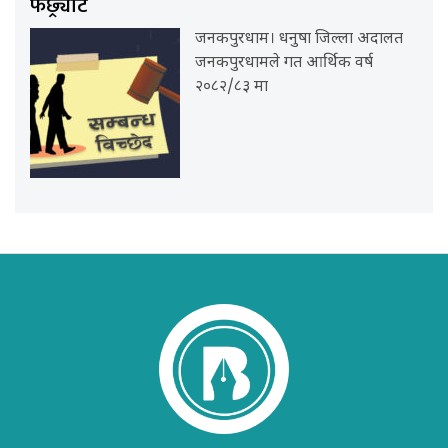
फछ्र्योट
जनकपुरधाम। धनुषा जिल्ला अदालत
जनकपुरधामले गत आर्थिक वर्ष
२०८२/८३ मा