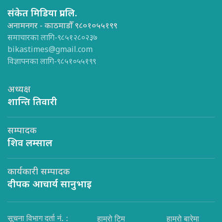
संकेत मिडिया प्रा.लि.
अनामनगर - काठमाडौँ ९८०१०५५१९९
समाचारका लागि-९८५१२८०२३७
bikastimes@gmail.com
विज्ञापनका लागि-९८५१०५५१९९
अध्यक्ष
शान्ति तिवारी
सम्पादक
शिव लम्साल
कार्यकारी सम्पादक
दीपक आचार्य सानुभाइ
सूचना विभाग दर्ता नं. :
हाम्रो टिम
हाम्रो बारेमा