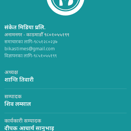
संकेत मिडिया प्रा.लि.
अनामनगर - काठमाडौँ ९८०१०५५१९९
समाचारका लागि-९८५१२८०२३७
bikastimes@gmail.com
विज्ञापनका लागि-९८५१०५५१९९
अध्यक्ष
शान्ति तिवारी
सम्पादक
शिव लम्साल
कार्यकारी सम्पादक
दीपक आचार्य सानुभाइ