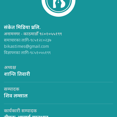
संकेत मिडिया प्रा.लि.
अनामनगर - काठमाडौँ ९८०१०५५१९९
समाचारका लागि-९८५१२८०२३७
bikastimes@gmail.com
विज्ञापनका लागि-९८५१०५५१९९
अध्यक्ष
शान्ति तिवारी
सम्पादक
शिव लम्साल
कार्यकारी सम्पादक