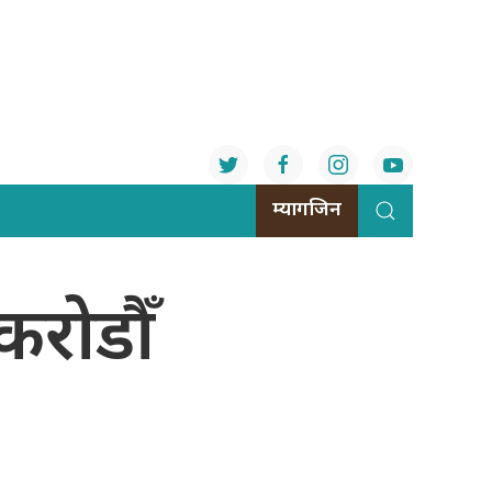
म्यागजिन
करोडौँ