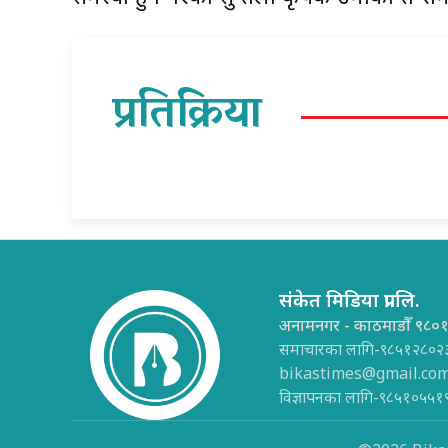
प्रतिक्रिया
संकेत मिडिया प्रा.लि.
अनामनगर - काठमाडौँ ९८०
समाचारका लागि-९८५१२८०२
bikastimes@gmail.co
विज्ञापनका लागि-९८५१०५५१