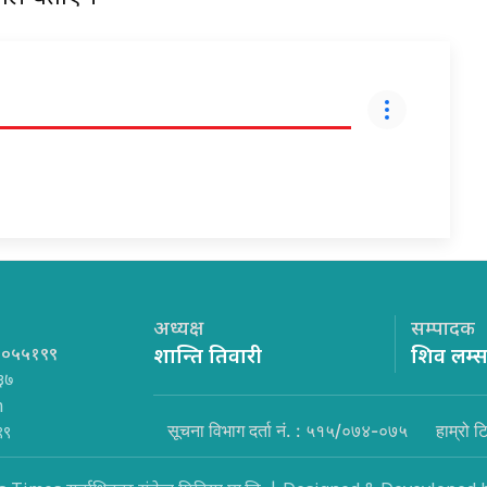
अध्यक्ष
सम्पादक
१०५५१९९
शान्ति तिवारी
शिव लम्
३७
m
सूचना विभाग दर्ता नं. : ५१५/०७४-०७५
हाम्रो ट
९९