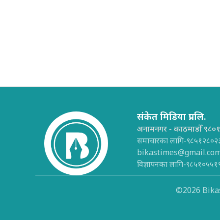
संकेत मिडिया प्रा.लि.
अनामनगर - काठमाडौँ ९८०
समाचारका लागि-९८५१२८०२
bikastimes@gmail.co
विज्ञापनका लागि-९८५१०५५१
©2026 Bikas 