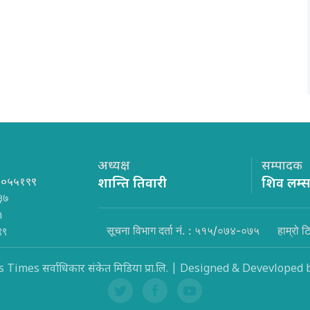
अध्यक्ष
सम्पादक
१०५५१९९
शान्ति तिवारी
शिव लम्
३७
m
सूचना विभाग दर्ता नं. : ५१५/०७४-०७५
हाम्रो ट
९९
Times सर्वाधिकार संकेत मिडिया प्रा.लि. | Designed & Devevloped 