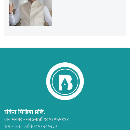
संकेत मिडिया प्रा.लि.
अनामनगर - काठमाडौँ ९८०१०५५१९९
समाचारका लागि-९८५१२८०२३७