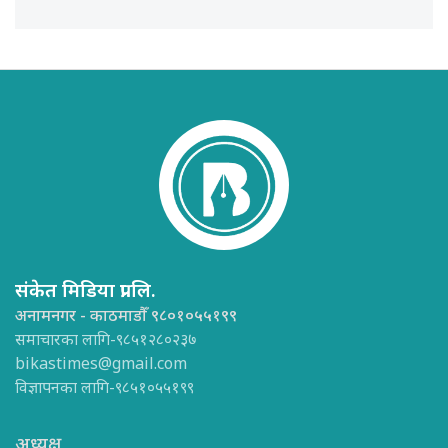
संकेत मिडिया प्रा.लि.
अनामनगर - काठमाडौँ ९८०१०५५१९९
समाचारका लागि-९८५१२८०२३७
bikastimes@gmail.com
विज्ञापनका लागि-९८५१०५५१९९
अध्यक्ष