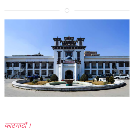
काठमाडौं ।