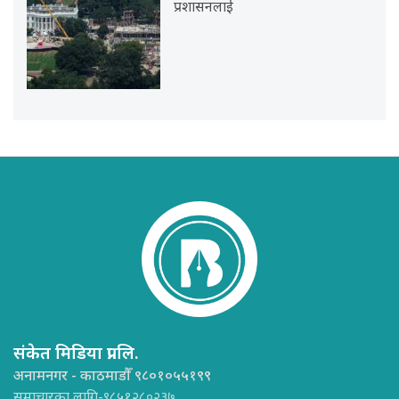
प्रशासनलाई
संकेत मिडिया प्रा.लि.
अनामनगर - काठमाडौँ ९८०१०५५१९९
समाचारका लागि-९८५१२८०२३७