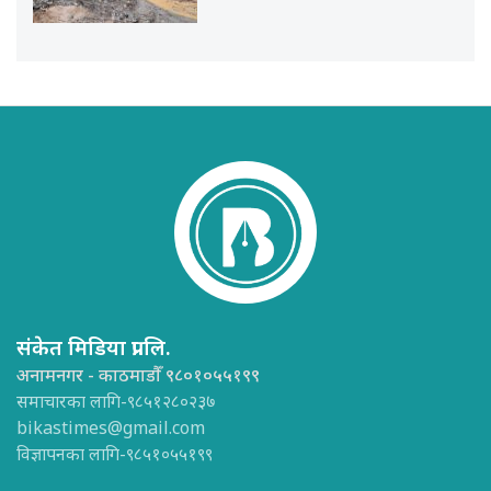
संकेत मिडिया प्रा.लि.
अनामनगर - काठमाडौँ ९८०१०५५१९९
समाचारका लागि-९८५१२८०२३७
bikastimes@gmail.com
विज्ञापनका लागि-९८५१०५५१९९