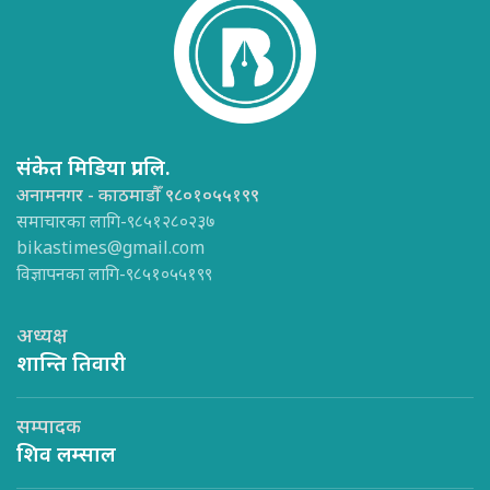
संकेत मिडिया प्रा.लि.
अनामनगर - काठमाडौँ ९८०१०५५१९९
समाचारका लागि-९८५१२८०२३७
bikastimes@gmail.com
विज्ञापनका लागि-९८५१०५५१९९
अध्यक्ष
शान्ति तिवारी
सम्पादक
शिव लम्साल