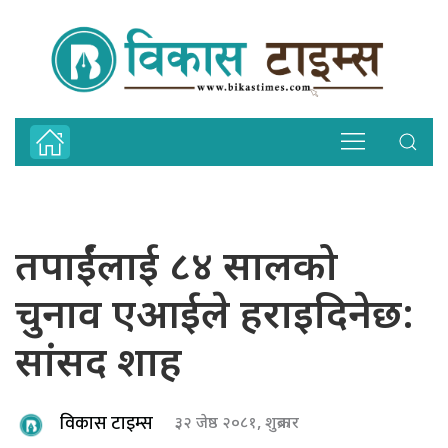
तपाईंलाई ८४ सालको
चुनाव एआईले हराइदिनेछ:
सांसद शाह
विकास टाइम्स
३२ जेष्ठ २०८१, शुक्रबार