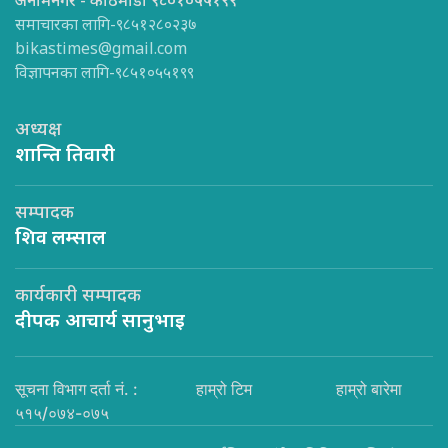
अनामनगर - काठमाडौँ ९८०१०५५१९९
समाचारका लागि-९८५१२८०२३७
bikastimes@gmail.com
विज्ञापनका लागि-९८५१०५५१९९
अध्यक्ष
शान्ति तिवारी
सम्पादक
शिव लम्साल
कार्यकारी सम्पादक
दीपक आचार्य सानुभाइ
सूचना विभाग दर्ता नं. :
हाम्रो टिम
हाम्रो बारेमा
५१५/०७४-०७५