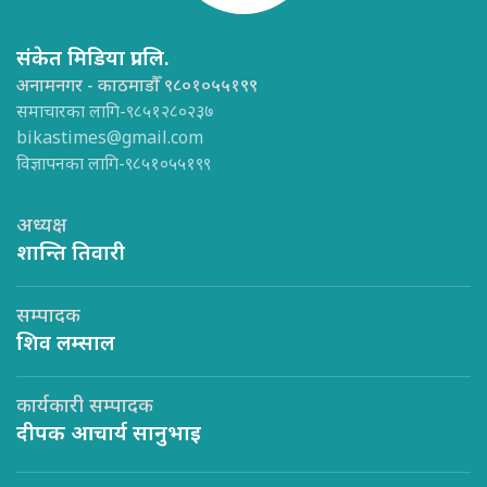
संकेत मिडिया प्रा.लि.
अनामनगर - काठमाडौँ ९८०१०५५१९९
समाचारका लागि-९८५१२८०२३७
bikastimes@gmail.com
विज्ञापनका लागि-९८५१०५५१९९
अध्यक्ष
शान्ति तिवारी
सम्पादक
शिव लम्साल
कार्यकारी सम्पादक
दीपक आचार्य सानुभाइ