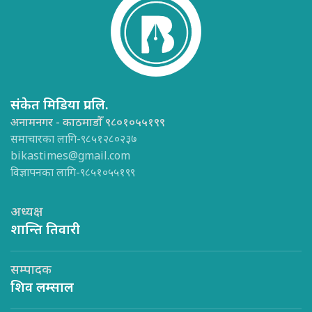
संकेत मिडिया प्रा.लि.
अनामनगर - काठमाडौँ ९८०१०५५१९९
समाचारका लागि-९८५१२८०२३७
bikastimes@gmail.com
विज्ञापनका लागि-९८५१०५५१९९
अध्यक्ष
शान्ति तिवारी
सम्पादक
शिव लम्साल