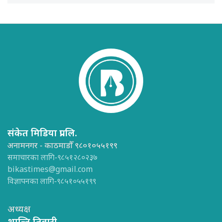
संकेत मिडिया प्रा.लि.
अनामनगर - काठमाडौँ ९८०१०५५१९९
समाचारका लागि-९८५१२८०२३७
bikastimes@gmail.com
विज्ञापनका लागि-९८५१०५५१९९
अध्यक्ष