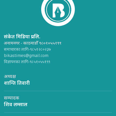
संकेत मिडिया प्रा.लि.
अनामनगर - काठमाडौँ ९८०१०५५१९९
समाचारका लागि-९८५१२८०२३७
bikastimes@gmail.com
विज्ञापनका लागि-९८५१०५५१९९
अध्यक्ष
शान्ति तिवारी
सम्पादक
शिव लम्साल