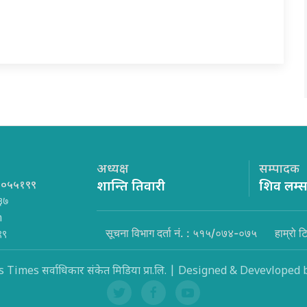
अध्यक्ष
सम्पादक
१०५५१९९
शान्ति तिवारी
शिव लम्
३७
m
सूचना विभाग दर्ता नं. : ५१५/०७४-०७५
हाम्रो ट
९९
Times सर्वाधिकार संकेत मिडिया प्रा.लि. | Designed & Devevloped 