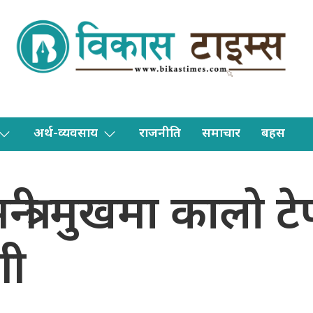
अर्थ-व्यवसाय
राजनीति
समाचार
बहस
न्त्री मुखमा कालो 
गी