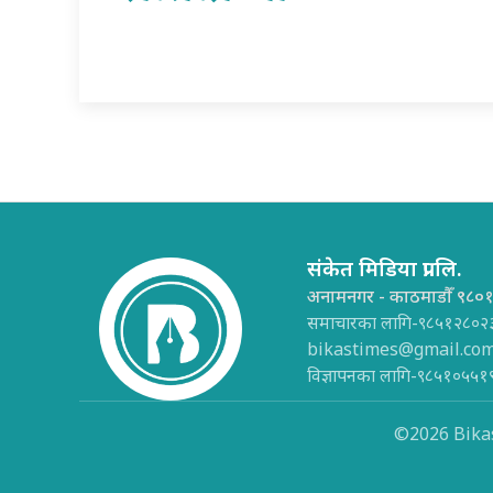
संकेत मिडिया प्रा.लि.
अनामनगर - काठमाडौँ ९८०
समाचारका लागि-९८५१२८०२
bikastimes@gmail.co
विज्ञापनका लागि-९८५१०५५१
©2026 Bikas 