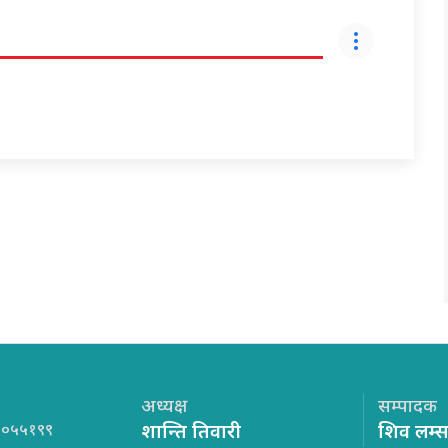
अध्यक्ष
सम्पादक
१०५५१९९
शान्ति तिवारी
शिव लम्