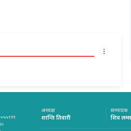
अध्यक्ष
सम्पादक
१०५५१९९
शान्ति तिवारी
शिव लम्
३७