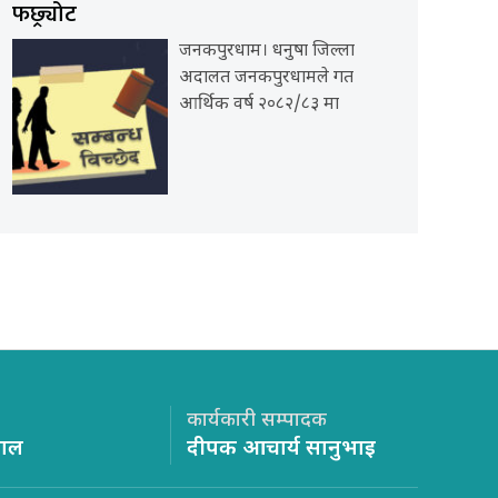
फछ्र्योट
जनकपुरधाम। धनुषा जिल्ला
अदालत जनकपुरधामले गत
आर्थिक वर्ष २०८२/८३ मा
कार्यकारी सम्पादक
साल
दीपक आचार्य सानुभाइ