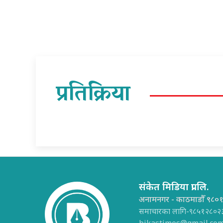
प्रतिक्रिया
संकेत मिडिया प्रा.लि.
अनामनगर - काठमाडौँ ९८०
समाचारका लागि-९८५१२८०२