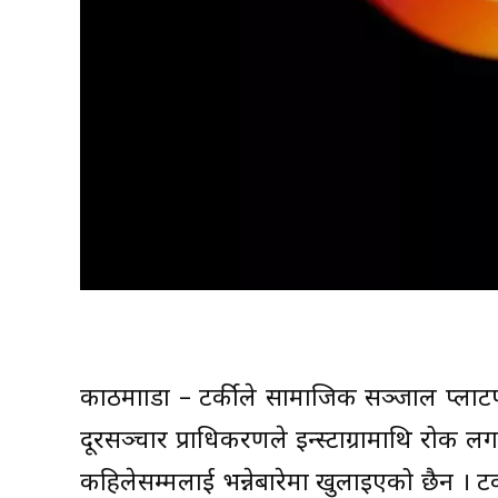
काठमााडौँ – टर्कीले सामाजिक सञ्जाल प्लाटफर
दूरसञ्चार प्राधिकरणले इन्स्टाग्रामाथि रोक
कहिलेसम्मलाई भन्नेबारेमा खुलाइएको छैन । टर्क