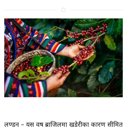
लण्डन – यस वर्ष ब्राजिलमा खडेरीका कारण सीमित