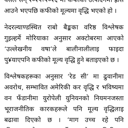
यसले सन् २०२५÷२०२६ मा कफीको उत्पादनमा ह्रास
आउने भएपछि कफीको मूल्यमा वृद्धि भएको हो ।
नेदरल्याण्डस्थित राबो बैङ्कका वरिष्ठ विश्लेषक
गुइल्हर्मे मोरियाका अनुसार अक्टोबरमा आएको
‘उल्लेखनीय वर्षा’ले बालीनालीलाई फाइदा
पु¥याएपनि कफीको मूल्य वृद्धि हुने बताइएको छ ।
विश्लेषकहरूका अनुसार ‘रेड सी’ मा ढुवानीमा
अवरोध, सम्भावित अमेरिकी कर वृद्धि र भविष्यमा
वन फँडानीमा युरोपेली युनियनको नियमनजस्ता
भूराजनीतिक कारकहरूले पनि मूल्य वृद्धिलाई
बढावा दिएको छ । ‘माग उच्च रहे पनि