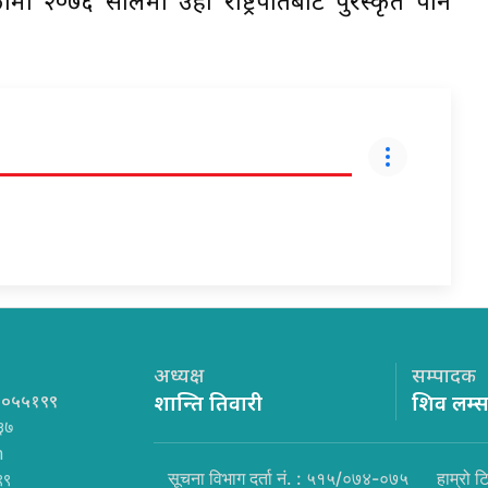
ामा २०७६ सालमा उहाँ राष्ट्रपतिबाट पुरस्कृत पनि
अध्यक्ष
सम्पादक
१०५५१९९
शान्ति तिवारी
शिव लम्
३७
m
सूचना विभाग दर्ता नं. : ५१५/०७४-०७५
हाम्रो ट
९९