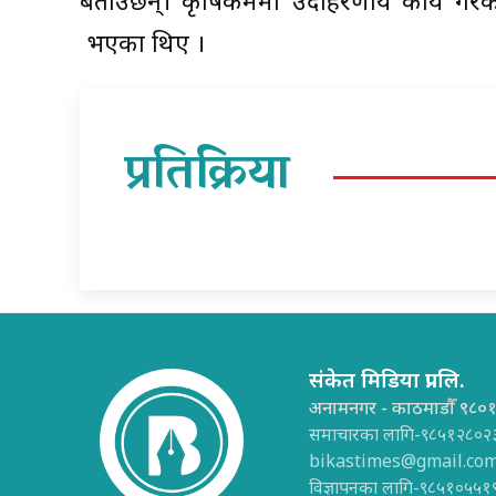
बताउँछन्। कृषिकर्ममा उदाहरणीय कार्य गरेक
भएका थिए ।
प्रतिक्रिया
संकेत मिडिया प्रा.लि.
अनामनगर - काठमाडौँ ९८०
समाचारका लागि-९८५१२८०२
bikastimes@gmail.co
विज्ञापनका लागि-९८५१०५५१