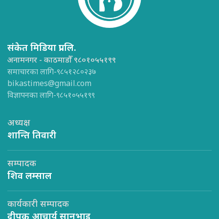
संकेत मिडिया प्रा.लि.
अनामनगर - काठमाडौँ ९८०१०५५१९९
समाचारका लागि-९८५१२८०२३७
bikastimes@gmail.com
विज्ञापनका लागि-९८५१०५५१९९
अध्यक्ष
शान्ति तिवारी
सम्पादक
शिव लम्साल
कार्यकारी सम्पादक
दीपक आचार्य सानुभाइ