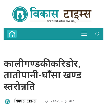
कालीगण्डकी करिडोर,
तातोपानी-घाँसा खण्ड
स्तरोन्नति
विकास टाइम्स
६ पुस २०८२, आइतबार