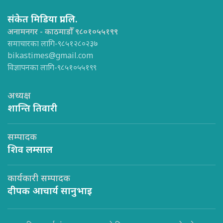
संकेत मिडिया प्रा.लि.
अनामनगर - काठमाडौँ ९८०१०५५१९९
समाचारका लागि-९८५१२८०२३७
bikastimes@gmail.com
विज्ञापनका लागि-९८५१०५५१९९
अध्यक्ष
शान्ति तिवारी
सम्पादक
शिव लम्साल
कार्यकारी सम्पादक
दीपक आचार्य सानुभाइ