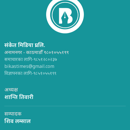
संकेत मिडिया प्रा.लि.
अनामनगर - काठमाडौँ ९८०१०५५१९९
समाचारका लागि-९८५१२८०२३७
bikastimes@gmail.com
विज्ञापनका लागि-९८५१०५५१९९
अध्यक्ष
शान्ति तिवारी
सम्पादक
शिव लम्साल