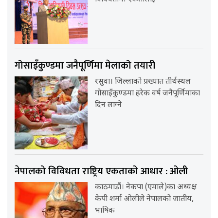
गोसाइँकुण्डमा जनैपूर्णिमा मेलाको तयारी
रसुवा। जिल्लाको प्रख्यात तीर्थस्थल
गोसाइँकुण्डमा हरेक वर्ष जनैपूर्णिमाका
दिन लाग्ने
नेपालको विविधता राष्ट्रिय एकताको आधार : ओली
काठमाडौं। नेकपा (एमाले)का अध्यक्ष
केपी शर्मा ओलीले नेपालको जातीय,
भाषिक