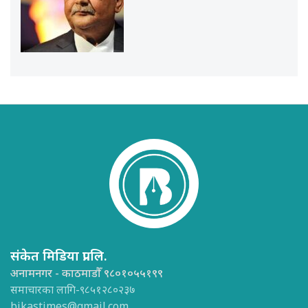
संकेत मिडिया प्रा.लि.
अनामनगर - काठमाडौँ ९८०१०५५१९९
समाचारका लागि-९८५१२८०२३७
bikastimes@gmail.com