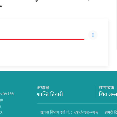
।”
अध्यक्ष
सम्पादक
१०५५१९९
शान्ति तिवारी
शिव लम्
३७
m
सूचना विभाग दर्ता नं. : ५१५/०७४-०७५
हाम्रो ट
९९