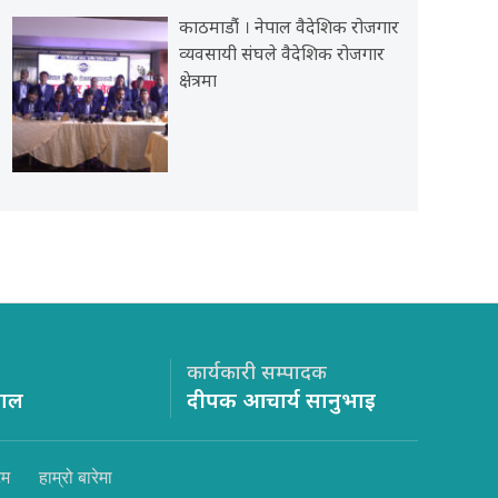
काठमाडौंं । नेपाल वैदेशिक रोजगार
व्यवसायी संघले वैदेशिक रोजगार
क्षेत्रमा
कार्यकारी सम्पादक
साल
दीपक आचार्य सानुभाइ
िम
हाम्रो बारेमा