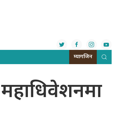
म्यागजिन
प महाधिवेशनमा