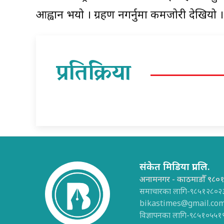
आह्वान भयो । ग्रहण नगर्नुमा कमजोरी देखियो 
प्रतिक्रिया
संकेत मिडिया प्रा.लि.
अनामनगर - काठमाडौँ ९८०
समाचारका लागि-९८५१२८०२
bikastimes@gmail.co
विज्ञापनका लागि-९८५१०५५१