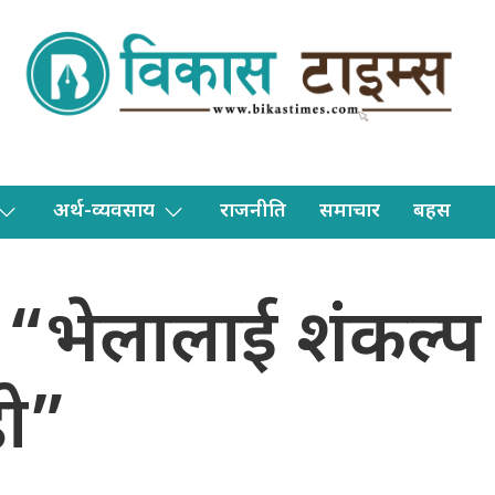
अर्थ-व्यवसाय
राजनीति
समाचार
बहस
– “भेलालाई शंंकल्
हो”