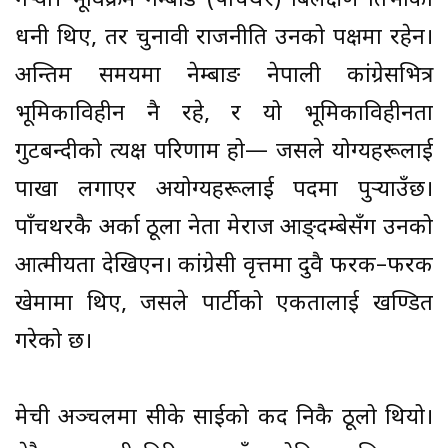
गर्
यो। भूविक्रम नेम्बाङ (पाँचथर) बिलक्षण प्रतिभाका
धनी थिए, तर चुनावी राजनीति उनको पक्षमा रहेन।
अन्तिम समयमा नेम्बाङ नेपाली कांग्रेसभित्र
भूमिकाविहीन नै रहे, र यो भूमिकाविहीनता
गुटबन्दीको प्रत्यक्ष परिणाम हो— जसले योग्यहरूलाई
पाखा लगाएर अयोग्यहरूलाई पदमा पुर्
याउँछ।
पाँचथरकै अर्का ठूला नेता प्रेमराज आङ्दम्बेसँग उनको
आत्मीयता देखिएन। कांग्रेसी वृत्तमा दुवै फरक–फरक
खेमामा थिए, जसले पार्टीको एकतालाई खण्डित
गरेको छ।
मेची अञ्चलमा सीके प्रसाईको कद निकै ठूलो थियो।