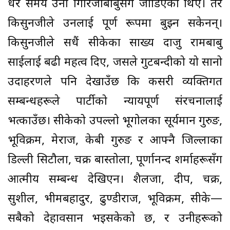
धेरै समय उनी गिरिजाबाबुसँग जोडिएका थिए। तर
किसुनजीले उनलाई पूर्ण रूपमा बुझ्न सकेनन्।
किसुनजीले सधैं सीकेका साख्य दाजु रामबाबु
प्रसाईलाई बढी महत्व दिए, जसले गुटबन्दीको यो सानो
उदाहरणले पनि देखाउँछ कि कसरी व्यक्तिगत
सम्बन्धहरूले पार्टीको न्यायपूर्ण संरचनालाई
भत्काउँछ। सीकेको उपल्लो भूगोलका सूर्यमान गुरुङ,
भूविक्रम, प्रेमराज, केबी गुरुङ र आफ्नै जिल्लाका
डिल्ली सिटौला, चक्र बास्तोला, पूर्णानन्द शर्माहरूसँग
आत्मीय सम्बन्ध देखिएन। शैलजा, प्रदीप, चक्र,
सुशील, भीमबहादुर, ढुण्डीराज, भूविक्रम, सीके—
सबैको देहावसान भइसकेको छ, र उनीहरूको