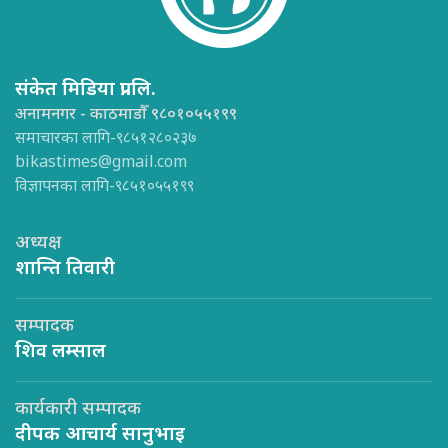
संकेत मिडिया प्रा.लि.
अनामनगर - काठमाडौँ ९८०१०५५१९९
समाचारका लागि-९८५१२८०२३७
bikastimes@gmail.com
विज्ञापनका लागि-९८५१०५५१९९
अध्यक्ष
शान्ति तिवारी
सम्पादक
शिव लम्साल
कार्यकारी सम्पादक
दीपक आचार्य सानुभाइ