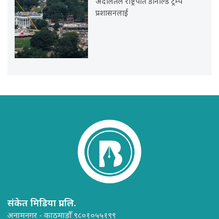
अदालतले राष्ट्रपति डोनाल्ड ट्रम्प
प्रशासनलाई
संकेत मिडिया प्रा.लि.
अनामनगर - काठमाडौँ ९८०१०५५१९९