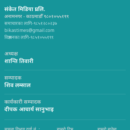
संकेत मिडिया प्रा.लि.
अनामनगर - काठमाडौँ ९८०१०५५१९९
समाचारका लागि-९८५१२८०२३७
bikastimes@gmail.com
विज्ञापनका लागि-९८५१०५५१९९
अध्यक्ष
शान्ति तिवारी
सम्पादक
शिव लम्साल
कार्यकारी सम्पादक
दीपक आचार्य सानुभाइ
सूचना विभाग दर्ता नं. :
हाम्रो टिम
हाम्रो बारेमा