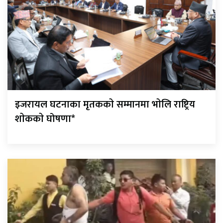
इजरायल घटनाका मृतककाे सम्मानमा भाेलि राष्ट्रिय
शाेककाे घोषणा*