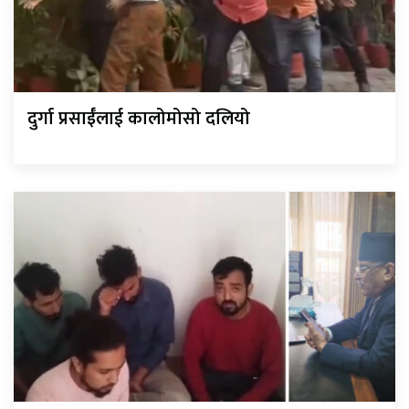
दुर्गा प्रसाईँलाई कालोमोसो दलियो