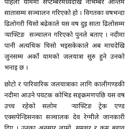
पहिलो याममा सेप्टेम्बरमध्यदेखि नोभेम्बर अन्तिम
सातासम्म सञ्चालन गरिएको हो । विगतका वर्षभन्दा
ढिलोगरी चिसो बढेकाले यस वर्ष दुई साता ढिलोसम्म
र्‍याफ्टिङ सञ्चालन गरिएको पुनले बताए । नदीमा
पानी अत्यधिक चिसो भइसकेकाले अब मार्चदेखि
जुनसम्म अर्को यामको जलयात्रा सुरु हुने उनको
भनाइ छ ।
छोटो र पारिवारिक जलयात्राका लागि कालीगण्डकी
नदीमा आउने पर्यटक कोभिड सङ्क्रमणपछि यस वर्ष
उच्च रहेको सलोम र्‍याफ्टिङ ट्रेक एण्ड
एक्सपेन्डिसनका सञ्चालक देव रेग्मीले जानकारी
दिए । उनका अनुसार लामो, समथर र कम बहाव