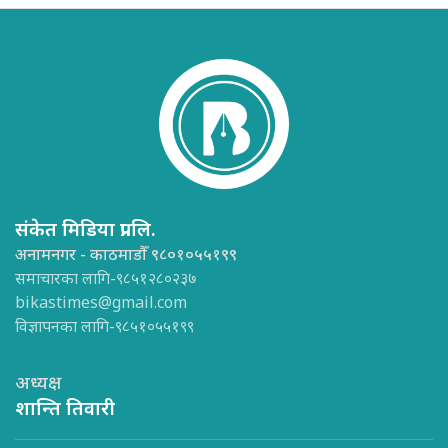
संकेत मिडिया प्रा.लि.
अनामनगर - काठमाडौँ ९८०१०५५१९९
समाचारका लागि-९८५१२८०२३७
bikastimes@gmail.com
विज्ञापनका लागि-९८५१०५५१९९
अध्यक्ष
शान्ति तिवारी