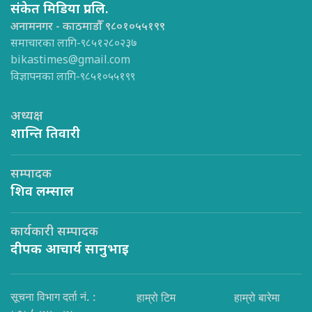
संकेत मिडिया प्रा.लि.
अनामनगर - काठमाडौँ ९८०१०५५१९९
समाचारका लागि-९८५१२८०२३७
bikastimes@gmail.com
विज्ञापनका लागि-९८५१०५५१९९
अध्यक्ष
शान्ति तिवारी
सम्पादक
शिव लम्साल
कार्यकारी सम्पादक
दीपक आचार्य सानुभाइ
सूचना विभाग दर्ता नं. :
हाम्रो टिम
हाम्रो बारेमा