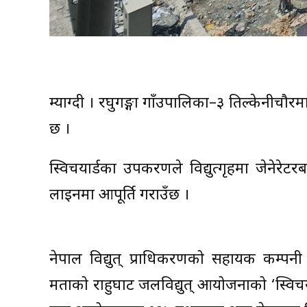
म्याग्दी । रघुगङ्गा गाँउपालिका–३ तिल्केनीचौ
छ ।
स्विचयार्डका उपकरणले विद्युत्गृहमा जेनेरेटर
लाइनमा आपूर्ति गराउँछ ।
नेपाल विद्युत् प्राधिकरणको सहायक कम्पनी रघ
क्षमताको राहुघाट जलविद्युत् आयोजनाको ‘स्विच