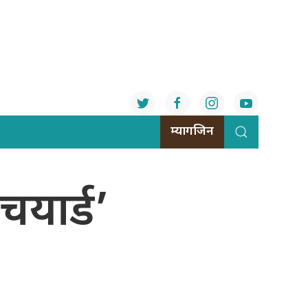
म्यागजिन
चयार्ड’