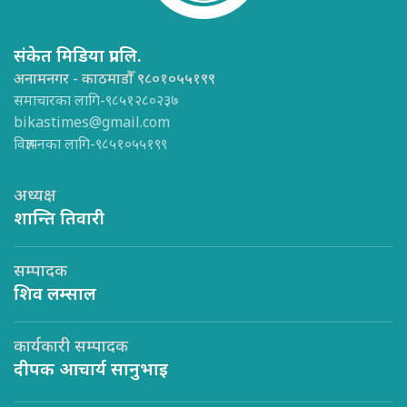
संकेत मिडिया प्रा.लि.
अनामनगर - काठमाडौँ ९८०१०५५१९९
समाचारका लागि-९८५१२८०२३७
bikastimes@gmail.com
विज्ञापनका लागि-९८५१०५५१९९
अध्यक्ष
शान्ति तिवारी
सम्पादक
शिव लम्साल
कार्यकारी सम्पादक
दीपक आचार्य सानुभाइ