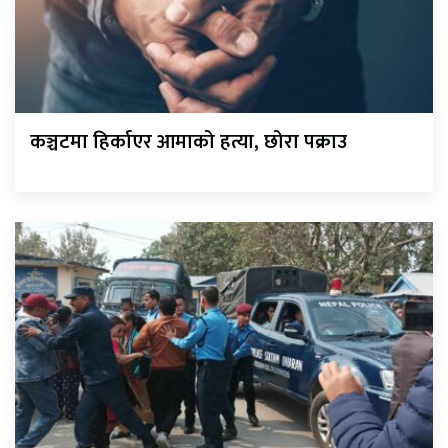
कञ्चटमा हिर्काएर आमाको हत्या, छोरा पक्राउ