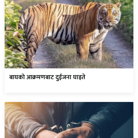
बाघको आक्रमणबाट दुईजना घाइते