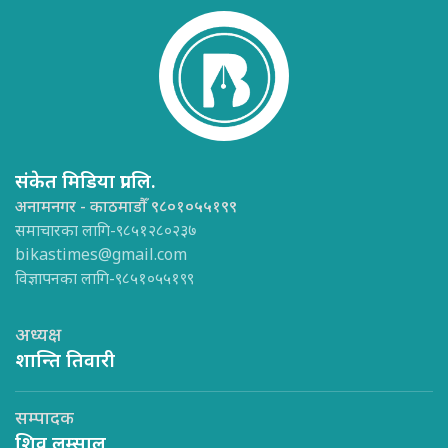
संकेत मिडिया प्रा.लि.
अनामनगर - काठमाडौँ ९८०१०५५१९९
समाचारका लागि-९८५१२८०२३७
bikastimes@gmail.com
विज्ञापनका लागि-९८५१०५५१९९
अध्यक्ष
शान्ति तिवारी
सम्पादक
शिव लम्साल