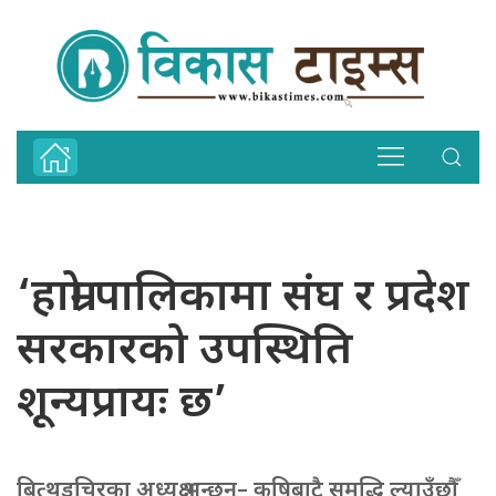
‘हाम्रो पालिकामा संघ र प्रदेश
सरकारको उपस्थिति
शून्यप्रायः छ’
बित्थडचिरका अध्यक्ष भन्छन्– कृषिबाटै समृद्धि ल्याउँछौँ