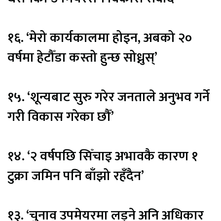
१६. ‘मेरो कार्यकालमा होइन, अबको २०
वर्षमा हेटौँडा कस्तो हुन्छ सोध्नुस्’
१५. ‘शून्यबाट सुरु गरेर जनताले अनुभव गर्ने
गरी विकास गरेका छौँ’
१४. ‘२ वर्षपछि सिँचाइ अभावकै कारण १
टुक्रा जमिन पनि बाँझो रहँदैन’
१३. ‘चुनाव उपमेयरमा लड्ने अनि अधिकार