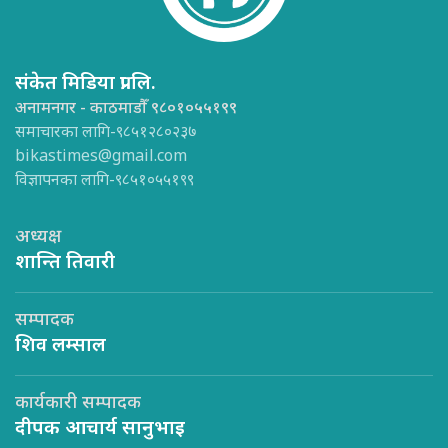
संकेत मिडिया प्रा.लि.
अनामनगर - काठमाडौँ ९८०१०५५१९९
समाचारका लागि-९८५१२८०२३७
bikastimes@gmail.com
विज्ञापनका लागि-९८५१०५५१९९
अध्यक्ष
शान्ति तिवारी
सम्पादक
शिव लम्साल
कार्यकारी सम्पादक
दीपक आचार्य सानुभाइ